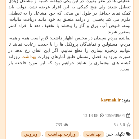
تعطیلی ها در نظر بگیرد، در این یکی دوهفته کسبه و مشاغل زیادی
تعطیل شدند ولی هیچ کمکی به این افراد عرضه نشد، دولت باید
کمک نماید حداقل در طول این مدتی که خود مشاغل را به تعطیلی
ملزم می کند بخشی از درآمد متعلق به خود مانند دریافت مالیات،
بیمه، قبوض آب، برق و گاز را ببخشد یا تخفیف دهد تا افراد کمتر
متضرر شوند.
نماینده مردم سپیدان در مجلس اظهار داشت: لازم است همه و همه،
مردم، مسئولین و نمایندگان پروتکل ها را با جدیت رعایت نمایند تا
بتوانیم زنجیره بیماری را قطع نماییم، اگر این اتفاق رخ ندهد در
صورت ورود به فصل زمستان طبق آمارهای وزارت
بهداشت
روزانه
کشته های بیشماری را شاهد خواهیم بود که این مورد فاجعه بار
است.
منبع:
kaymak.ir
1399/09/04
13:18:08
733
5
/
5.0
تگهای خبر:
بهداشت
,
وزارت بهداشت
,
ویروس