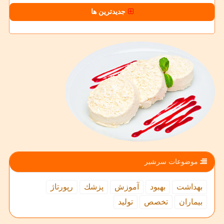
جدیدترین ها
موضوعات سرشیر
بهداشت
بهبود
آموزش
پزشك
رپورتاژ
بیماران
تخصص
تولید