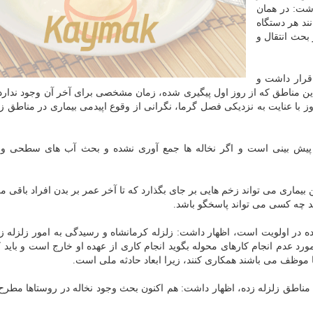
اشت: در همان
ند هر دستگاه
بحث انتقال و
قرار داشت و
ن مناطق كه از روز اول پیگیری شده، زمان مشخصی برای آخر آن وجود ندارد. 
 با عنایت به نزدیكی فصل گرما، نگرانی از وقوع اپیدمی بیماری در مناطق زل
ل پیش بینی است و اگر نخاله ها جمع آوری نشده و بحث آب های سطحی و 
 بیماری می تواند زخم هایی بر جای بگذارد كه تا آخر عمر بر بدن افراد باقی م
ند چه كسی می تواند پاسخگو باشد.
ه در اولویت است، اظهار داشت: زلزله كرمانشاه و رسیدگی به امور زلزله ز
د عدم انجام كارهای محوله بگوید انجام كاری از عهده او خارج است و باید كا
موظف می باشند همكاری كنند، زیرا ابعاد حادثه ملی است.
 مناطق زلزله زده، اظهار داشت: هم اكنون بحث وجود نخاله در روستاها مطر