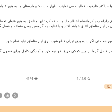
با حداكثر ظرفیت فعالیت می نمایند، اظهار داشت: بیمارستان ها به هیچ عنوان
 زلزله زده كرمانشاه اخطار داد و اضافه كرد: این مناطق به هیچ عنوان تح
در این مناطق اتفاق خواهد افتاد و با عنایت به گرمسیر بودن منطقه و فصل 
 هم حتی اگر شده برق تهران قطع شود، برق این مناطق نباید قطع شود.
در فصل گرما از هیچ كمكی دریغ نخواهیم كرد و آمادگی كامل برای فصول 
4574
5
/
5.0
غذا
X