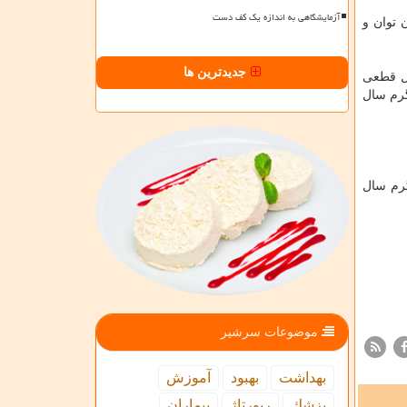
آزمایشگاهی به اندازه یک کف دست
 توان و
جدیدترین ها
مل قطعی
گرم سال
گرم سال
موضوعات سرشیر
بهداشت
بهبود
آموزش
پزشك
رپورتاژ
بیماران