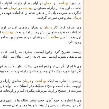
در حوزه
بهداشت
و
درمان
در ایام بعد از زلزله، اظهار د
لحظات اول بعد از زلزله مسئولین
بهداشت
و
درمان
هم مان
دیگری به سرعت پای كار حاضر شدند و اقدامات خوبی در 
درمان
مجروحین صورت گرفت.
وی اضافه كرد: كار
درمان
در همان روزهای اول در اوج 
اقدامات به نحو مطلوبی پیش رفت، اما در بحث
بهداشت
ای
اول بحث تامین
سلامت
آب و غذای مردم مطرح بود و امروز
وجود دارد.
رییسی تصریح كرد: وقوع اپیدمی بیماری به راحتی قاب
ساماندهی نشود، اپیدمی بیماری به راحتی اتفاق می افتاد.
وی با ابراز نگرانی از وقوع اپیدمی سالك، اظهار داشت: این
اگر تنها صورت یك دختربچه در مناطق زلزله زده صدمه ببی
رییسی با اشاره به اینكه
بهداشت
و
درمان
مناطق زلزله زد
اولویت ملی است و هیچ دستگاهی در استان نمی تواند درمور
سرعت در سطح وزارت مربوطه پیگیری كند و وزارتخانه ها 
وی با اشاره به جمع آوری حجم بیشتر نخاله ها در شهرهای
اگر در روستاها اپیدمی رخ دهد، شهرها هم در امان نیستند.