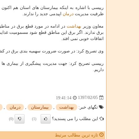
رییسی با اشاره به اینكه بیمارستان های استان هم اكنون 
ظرفیت مدیریت
درمان
اپیدمی جدید را ندارند.
معاون وزیر
بهداشت
در ادامه در مورد قطع برق در مناطق
برق ندارند. اگر برق این مناطق قطع شود مسمومیت غذایی 
اتفاقات خوبی نمی افتد.
وی تصریح كرد: در صورت ضرورت سهمیه بندی برق در كشور
رییسی تصریح كرد: جهت مدیریت پیشگیری از بیماری ها 
داریم.
1397/02/05
19:41:14
تگهای خبر:
بهداشت
,
بیمارستان
,
درمان
,
این مطلب را می پسندید؟
(0)
(1)
تازه ترین مطالب مرتبط