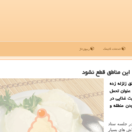
خدمات کایمک
ریپورتاژ
 این مناطق قطع نشود
 زلزله زده
 عنوان تحمل
ت غذایی در
ودن منطقه و
در جلسه ستاد
اش های بسیار