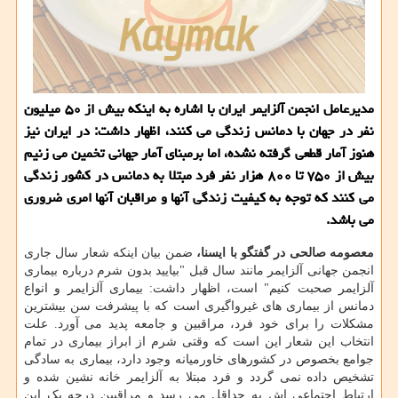
مدیرعامل انجمن آلزایمر ایران با اشاره به اینكه بیش از ۵۰ میلیون
نفر در جهان با دمانس زندگی می كنند، اظهار داشت: در ایران نیز
هنوز آمار قطعی گرفته نشده، اما برمبنای آمار جهانی تخمین می زنیم
بیش از ۷۵۰ تا ۸۰۰ هزار نفر فرد مبتلا به دمانس در كشور زندگی
می كنند كه توجه به كیفیت زندگی آنها و مراقبان آنها امری ضروری
می باشد.
معصومه صالحی در گفتگو با ایسنا،
ضمن بیان اینکه شعار سال جاری
انجمن جهانی آلزایمر مانند سال قبل "بیایید بدون شرم درباره بیماری
آلزایمر صحبت کنیم" است، اظهار داشت: بیماری آلزایمر و انواع
دمانس از بیماری های غیرواگیری است که با پیشرفت سن بیشترین
مشکلات را برای خود فرد، مراقبین و جامعه پدید می آورد. علت
انتخاب این شعار این است که وقتی شرم از ابراز بیماری در تمام
جوامع بخصوص در کشورهای خاورمیانه وجود دارد، بیماری به سادگی
تشخیص داده نمی گردد و فرد مبتلا به آلزایمر خانه نشین شده و
ارتباط اجتماعی اش به حداقل می رسد و مراقبین درجه یک این