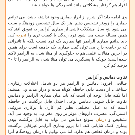
افراد هم گرفتار مشکلاتی مانند افسردگی ها خواهند شد.
وی ادامه داد: اگر شرم از ابراز بیماری وجود نداشته باشد، می توانیم
بیماری را زودتر تشخیص دهیم. هر یک سال تشخیص زودهنگام سبب
می شود پنج سال مشکلات ناشی از بیماری آلزایمر به تعویق افتد که
همین مساله سبب می شود فرد زندگی با کیفیت تری را
تجربه
کند.
باید بدانیم بیماری آلزایمر تنها بیماری یک فرد نیست بلکه با تاثیراتی
که بر جامعه دارد می توان گفت بیماری یک جامعه است برای همین
در آخرین مقالات علمی هم به جلوگیری از مبتلا شدن به آلزایمر تاکید
شده است؛ چونکه با پیشگیری می توان مبتلا شدن به آلزایمر را تا ۴۰
درصد کم کرد.
تفاوت دمانس و آلزایمر
صالحی افزود: دمانس و آلزایمر هر دو شامل اختلالات رفتاری،
شناختی، از دست دادن حافظه کوتاه مدت و دراز مدت و... هستند؛
اما نکته قابل توجه آن است که باید میان بیماری آلزایمر و دمانس
تفاوت قائل شویم. دمانس نوعی اختلال قابل برگشت در حافظه
است که به علل مختلفی نظیر کم کاری یا پرکاری تیروئید،
افسردگی، مصرف داروهای موثر بر روی مغز و... به وجود می آید.
تشخیص و
درمان
بموقع دمانس می تواند به قابل برگشت بودن
بیماری کمک شایانی کند، اما بروز بیماری آلزایمر غیرقابل برگشت
بوده و درمان قطعی هم ندارد، اما می توانیم با درمان زودهنگام آنرا