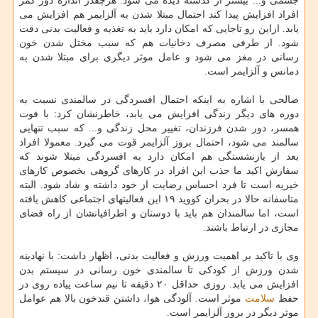
جسمی و... بیشتر از گذشته دیده می شود. هرچقدر اندازه دور کمر
افراد افزایش پیدا کند احتمال مبتلا شدن به آلزایمر هم افزایش می
یابد. ازاین رو تاجایی که امکان دارد باید به تغذیه و فعالیت بدنی دقت
شود. از طرفی مصرف دخانیات هم که سبب مختل شدن خون
رسانی در مغز می شود و عامل موثر دیگری برای مبتلا شدن به
دمانس و آلزایمر است.
صالحی با اشاره به اینکه احتمال افسردگی در سالمندی نسبت به
دوره های دیگر زندگی افزایش می یابد، خاطرنشان کرد: با فوت
همسر، دور شدن فرزندان، تغییر محل زندگی و... که سبب تنهایی
سالمند می شود، احتمال بروز آلزایمر قوت می گیرد. معمولا افراد
بعد از بازنشستگی هم امکان دارد به افسردگی مبتلا شوند که
سفارش اکید ما جذب این افراد در کارهای گروهی بخصوص کارهای
خیریه است تا فرد احساس رضایت از خود داشته و شاد شود. البته
متاسفانه حالا در بحران کووید ۱۹ این فعالیتهای اجتماعی کاهش یافته
است، اما سالمندان هم باید با دوستان و اطرافیانشان از راه فضای
مجازی در ارتباط باشند.
وی با تاکید بر اهمیت ورزش و فعالیت بدنی، اظهار داشت: با نهادینه
شدن ورزش از کودکی تا سالمندی خون رسانی در سیستم بدن
افزایش می یابد. روزی حداقل ۲۰ دقیقه تا نیم ساعت پیاده روی در
حفظ
سلامت
موثر است. آلودگی هوا، داشتن قندخون بالا هم عوامل
موثر دیگر در بروز آلزایمر است.