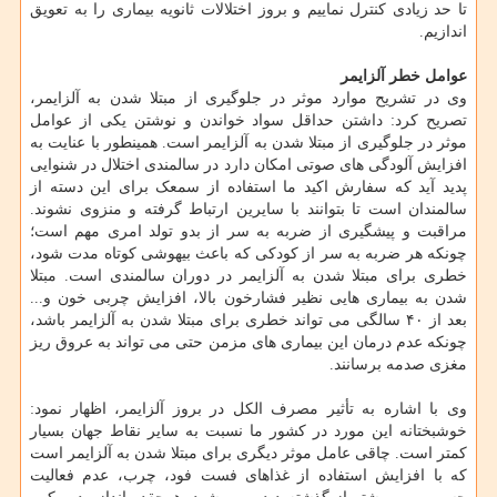
تا حد زیادی کنترل نماییم و بروز اختلالات ثانویه بیماری را به تعویق
اندازیم.
عوامل خطر آلزایمر
وی در تشریح موارد موثر در جلوگیری از مبتلا شدن به آلزایمر،
تصریح کرد: داشتن حداقل سواد خواندن و نوشتن یکی از عوامل
موثر در جلوگیری از مبتلا شدن به آلزایمر است. همینطور با عنایت به
افزایش آلودگی های صوتی امکان دارد در سالمندی اختلال در شنوایی
پدید آید که سفارش اکید ما استفاده از سمعک برای این دسته از
سالمندان است تا بتوانند با سایرین ارتباط گرفته و منزوی نشوند.
مراقبت و پیشگیری از ضربه به سر از بدو تولد امری مهم است؛
چونکه هر ضربه به سر از کودکی که باعث بیهوشی کوتاه مدت شود،
خطری برای مبتلا شدن به آلزایمر در دوران سالمندی است. مبتلا
شدن به بیماری هایی نظیر فشارخون بالا، افزایش چربی خون و...
بعد از ۴۰ سالگی می تواند خطری برای مبتلا شدن به آلزایمر باشد،
چونکه عدم درمان این بیماری های مزمن حتی می تواند به عروق ریز
مغزی صدمه برسانند.
وی با اشاره به تأثیر مصرف الکل در بروز آلزایمر، اظهار نمود:
خوشبختانه این مورد در کشور ما نسبت به سایر نقاط جهان بسیار
کمتر است. چاقی عامل موثر دیگری برای مبتلا شدن به آلزایمر است
که با افزایش استفاده از غذاهای فست فود، چرب، عدم فعالیت