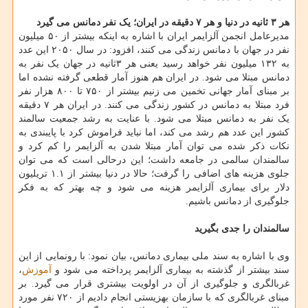
هر ۳ ثانیه در دنیا و هر ۷ دقیقه در ایران؛ یک نفر دمانس می گیرد
مدیرعامل انجمن آلزایمر ایران با اشاره به اینکه بیشتر از ۵۰ میلیون
نفر در جهان با دمانس زندگی می کنند، افزود: در سال ۲۰۵۰ این عدد
به ۱۳۲ میلیون نفر خواهد رسید یعنی هر ۳ثانیه در جهان یک نفر به
دمانس مبتلا می شود. در ایران هم هنوز آمار قطعی گرفته نشده اما
بر مبنای آمار جهانی تخمین می زنیم بیشتر از ۷۵۰ تا ۸۰۰ هزار نفر
فرد مبتلا به دمانس در کشور زندگی می کنند. در ایران هر ۷ دقیقه
یک نفر به دمانس مبتلا می شود. با عنایت به رشد جمعیت سالمند
کشور این عدد هم رشد می کند، اما نباید فراموش کرد با پایبندی به
نکات ذکر شده می توان آمار مبتلا شدن به آلزایمر را کم کرد و
سالمندان سالمی در جامعه داشت؛ این درحالی است که می توان
جلوی هزینه های اضافی را گرفت؛ حالا در دنیا بیشتر از ۱.۱ تریلیون
دلار برای بیماری آلزایمر هزینه می شود و چه بهتر که به فکر
جلوگیری از دمانس باشیم.
سالمندان را جدی بگیرید
وی با اشاره به سند ملی بیماری دمانس، بیان نمود: با رونمایی از این
سند بیشتر از گذشته به بیماری آلزایمر پرداخته می شود و
آموزش
،
غربالگری و جلوگیری از آن در اولویت بیشتری قرار می گیرد. بر
مبنای غربالگری که با سازمان بهزیستی انجام دادیم از ۷۲۰ نفر مورد