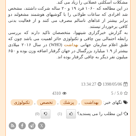
مشكلات اسكلتی عضلانی را زیاد می كند.
در این مطالعه كه ۱۰۶۰ فرد ۱۹ و ۲۰ ساله شركت داشتند، مشخص
شد افرادی كه ساعات طولانی را با گوشیهای هوشمند مشغولند دو
برابر بیشتر از غذاهای ناسالم مصرف می كنند و از فعالیت بدنی
كافی برخوردار نیستند.
به گزارش خبرگزاری شینهوا، متخصصان تاكید دارند كه بررسی
رابطه احتمالی بین چاقی و تكنولوژی حائز اهمیت می باشد چون كه
طبق اعلام سازمان جهانی
بهداشت
(WHO) در سال ۲۰۱۶ میلادی
بیشتر از ۱.۹ میلیارد بزرگسال در جهان گرفتار اضافه وزن بوده و ۶۵۰
میلیون نفر دیگر به چاقی گرفتار بوده اند.
1398/05/06
13:34:27
4310
5
/
5.0
تگهای خبر:
بهداشت
,
پزشك
,
تخصص
,
تكنولوژی
این مطلب را می پسندید؟
(0)
(1)
X