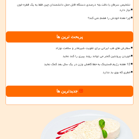
تشخیص سرطان با دقت ۹۵ درصدی دستگاه قابل حمل دانشمندان چین فقط به یک قطره خون
نیاز دارد
چرا معده خودش را هضم نمی کند؟
پربحث ترین ها
سفارش های طب ایرانی برای تقویت شیرمادر و سلامت نوزاد
خوردن پروتئین کمتر می تواند روند پیری را کند نماید
12 هفته رژیم فستینگ به حفظ کاهش وزن در یک سال بعد کمک نماید
خطری که بوی بد ندارد
جدیدترین ها