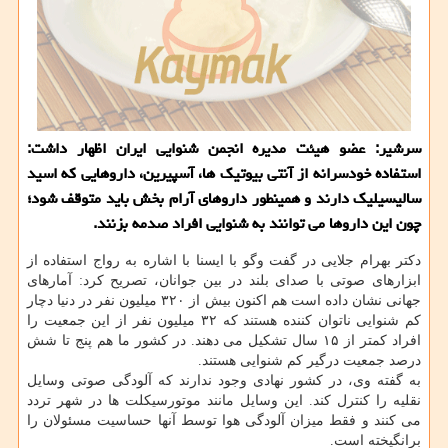
سرشیر: عضو هیئت مدیره انجمن شنوایی ایران اظهار داشت:
استفاده خودسرانه از آنتی بیوتیك ها، آسپیرین، داروهایی كه اسید
سالیسیلیك دارند و همینطور داروهای آرام بخش باید متوقف شود؛
چون این داروها می توانند به شنوایی افراد صدمه بزنند.
دكتر بهرام جلایی در گفت وگو با ایسنا با اشاره به رواج استفاده از
ابزارهای صوتی با صدای بلند در بین جوانان، تصریح كرد: آمارهای
جهانی نشان داده است هم اكنون بیش از ۳۲۰ میلیون نفر در دنیا دچار
كم شنوایی ناتوان كننده هستند كه ۳۲ میلیون نفر از این جمعیت را
افراد كمتر از ۱۵ سال تشكیل می دهند. در كشور ما هم پنج تا شش
درصد جمعیت درگیر كم شنوایی هستند.
به گفته وی، در كشور نهادی وجود ندارند كه آلودگی صوتی وسایل
نقلیه را كنترل كند. این وسایل مانند موتورسیكلت ها در شهر تردد
می كنند و فقط میزان آلودگی هوا توسط آنها حساسیت مسئولان را
برانگیخته است.