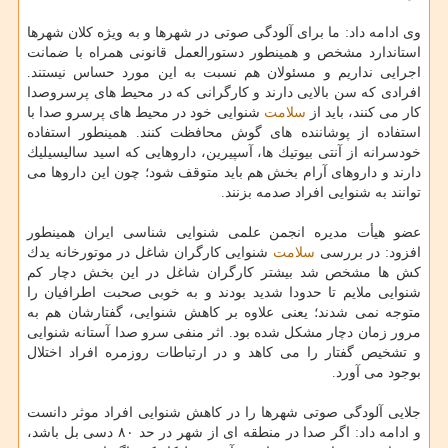
وی ادامه داد: ما برای آلودگی صوتی در شهرها و به ویژه كلان شهرها
استاندارد مشخص و همینطور دستورالعمل قانونی همراه با ضمانت
اجرایی نداریم و مسئولان هم نسبت به این مورد حساس نیستند.
افرادی كه سن بالایی دارند و كارگرانی كه در محیط های پرسروصدا
كار می كنند، باید از
سلامت
شنوایی خود در محیط های پرسرو صدا با
استفاده از پوشاننده های گوش محافظت كنند. همینطور استفاده
خودسرانه از آنتی بیوتیك ها، آسپیرین، داروهایی كه اسید سالیسیلیك
دارند و داروهای آرام بخش هم باید متوقف شود؛ چون این داروها می
توانند به شنوایی افراد صدمه بزنند.
عضو هیأت مدیره انجمن علمی شنوایی شناسی ایران همینطور
افزود: در بررسی
سلامت
شنوایی كارگران شاغل در موتورخانه یدك
كش ها مشخص شد بیشتر كارگران شاغل در این بخش دچار كم
شنوایی ملایم تا حدودا شدید بودند و به خوبی صحبت اطرافیان را
متوجه نمی شدند؛ یعنی علاوه بر كاهش شنوایی، گفتارشان هم به
مرور زمان دچار مشكل شده بود. اثر منفی سرو صدا آستانه شنوایی
و تشخیص گفتار را می كاهد و در ارتباطات روزمره افراد اختلال
بوجود می آورد.
جلایی آلودگی صوتی شهرها را در كاهش شنوایی افراد موثر دانست
و ادامه داد: اگر صدا در منطقه ای از شهر در حد ۸۰ دسی بل باشد،