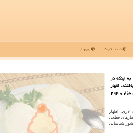
خدمات کایمک
ریپورتاژ
ه اینکه در
جان باختند، اظهار
داشت: با این حساب مجموع جانباختگان این بیماری به ۵۷ هزار و ۲۹۴
لاری، اظهار
من ۱۳۹۹ و بر مبنای معیارهای قطعی
۲۰ بیمار جدید مبتلا به کووید۱۹ در کشور شناسایی