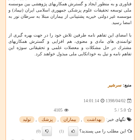
فناوری و به منظور ایجاد و گسترش همكاریهای پژوهشی بین موسسه
ملی توسعه تحقیقات علوم پزشكی جمهوری اسلامی ایران (نیماد) و
موسسه غیر دولتی خیریه پشتیبانی از بیماران مبتلا به سرطان نور به
امضا رسید.
با امضای این تفاهم نامه طرفین تلاش خود را در جهت بهره گیری از
توانمندی های مادی و معنوی، هم افزایی و گسترش همكاریهای
مشترك در حل مشكلات و معضلات علمی و تحقیقاتی سوژه این
تفاهم نامه و نیل به خوداتكایی ملی مبذول خواهند كرد.
منبع:
سرشیر
1398/04/02
14:01:14
4105
5
/
5.0
تگهای خبر:
بهداشت
,
بیماران
,
پزشك
,
تولید
این مطلب را می پسندید؟
(0)
(1)