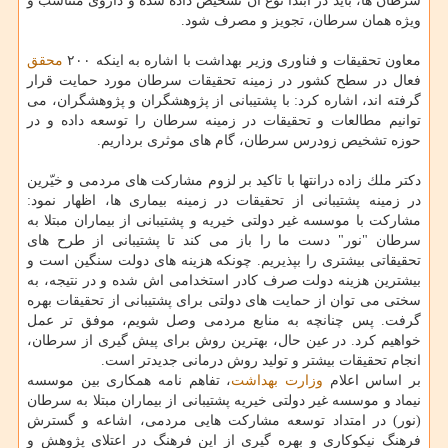
سرطان ها، باید در ابتدا نوع آن تشخیص داده شده و داروی متناسب و
ویژه همان سرطان، تجویز و مصرف شود.
معاون تحقیقات و فناوری وزیر بهداشت با اشاره به اینكه ۲۰۰
محقق
فعال در سطح كشور در زمینه تحقیقات سرطان مورد حمایت قرار
گرفته اند، اشاره كرد: با پشتیبانی از پژوهشگران و پژوهشگران، می
توانیم مطالعات و تحقیقات در زمینه سرطان را توسعه داده و در
حوزه تشخیص زودرس سرطان، گام های موثری برداریم.
دكتر ملك زاده درانتها با تاكید بر لزوم مشاركت های مردمی و خیّرین
در زمینه پشتیبانی از تحقیقات در زمینه بیماری ها، اظهار نمود:
مشاركت با موسسه غیر دولتی خیریه و پشتیبانی از بیماران مبتلا به
سرطان "نور" دست ما را باز می كند تا پشتیبانی از طرح های
تحقیقاتی بیشتری را بپذیریم. چونكه هزینه های دولت سنگین است و
بیشترین هزینه دولت صرف كادر استخدامی اش شده و در نتیجه، به
سختی می توان از حمایت های دولتی برای پشتیبانی از تحقیقات بهره
گرفت. پس چنانچه به منابع مردمی وصل شویم، موفق تر عمل
خواهیم كرد. در عین حال، بهترین روش برای پیش گیری از سرطان،
انجام تحقیقات بیشتر و تولید روش درمانی جدیدتر است.
بر اساس اعلام
وزارت بهداشت
، تفاهم نامه همكاری بین موسسه
نیماد و موسسه غیر دولتی خیریه پشتیبانی از بیماران مبتلا به سرطان
(نور) در امتداد توسعه مشاركت هایی مردمی، اشاعه و گسترش
فرهنگ نیكوكاری و بهره گیری از این فرهنگ در اعتلای پژوهش و