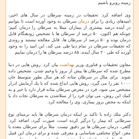
زمینه روبرو باشیم.
وی اضافه كرد: تحقیقات در زمینه سرطان در سال های اخیر،
امیدهای زیادی را برای
درمان
سرطان به وجود آورده است تا بتوانیم
در آینده درصد بیشتری از بیماران مبتلا به سرطان را درمان كنیم؛
چونكه هم اكنون، ۵۰ درصد از سرطان ها با تشخیص زودهنگام قابل
درمان بوده و ۵۰ درصد از سرطان ها، قابل معالجه نیستند و روندی
كه تحقیقات سرطان در تمام دنیا طی می كند، این امید را به وجود
آورده كه طی ۲۰ سال آینده، ۸۵ درصد سرطان ها را درمان نماییم.
معاون تحقیقات و فناوری وزیر
بهداشت
بیان كرد: روش هایی در دنیا
مطرح شده كه سرطان ها پیش از بروز یا وخیم شدن، تشخیص داده
شوند. برای مثال در سرطان مثانه كه هر سال بطور متوسط جان
۱۰۰۰ نفر را می گیرد، روش هایی ابداع شده كه با یك آزمایش ادرار
مشخص می شود، فرد در معرض سرطان مثانه قرار دارد یا خیر و به
كمك این روش، می توان فرد را از مبتلاشدن به سرطان نجات داد یا
اینكه به محض بروز بیماری، وی را معالجه كرد.
دكتر ملك زاده با تاكید بر اینكه درمان سرطان ها باید برمبنای نوع
سرطانی كه بیمار را درگیر كرده است، صورت گیرد، اضافه كرد:
گاهی، درمان سرطان ها نیز دقیق نیست. مثلاً برای سرطان معده یا
مغز، انواع مختلفی شناسایی و معرفی شده و برای درمان این قبیل