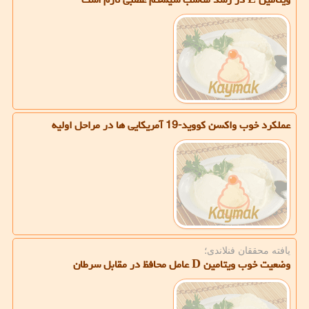
عملكرد خوب واكسن كووید-19 آمریكایی ها در مراحل اولیه
یافته محققان فنلاندی؛
وضعیت خوب ویتامین D عامل محافظ در مقابل سرطان