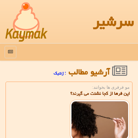
سرشیر
منو
آرشیو مطالب
: ژنتیك
مو فرفری ها بخوانند:
این فرها از کجا نشئت می گیرند؟