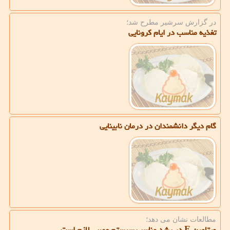
در گزارش سرشیر مطرح شد؛
تغذیه مناسب در ایام كرونایی
گام دیگر دانشمندان در درمان نابینایی
مطالعات نشان می دهد؛
ویتامین E در رشد مناسب سیستم عصبی لازم است