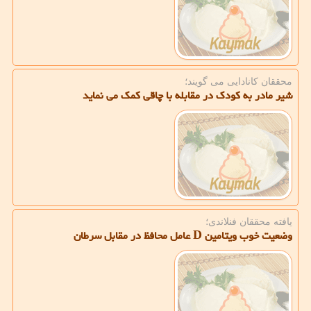
محققان كانادایی می گویند؛
شیر مادر به كودك در مقابله با چاقی كمك می نماید
یافته محققان فنلاندی؛
وضعیت خوب ویتامین D عامل محافظ در مقابل سرطان