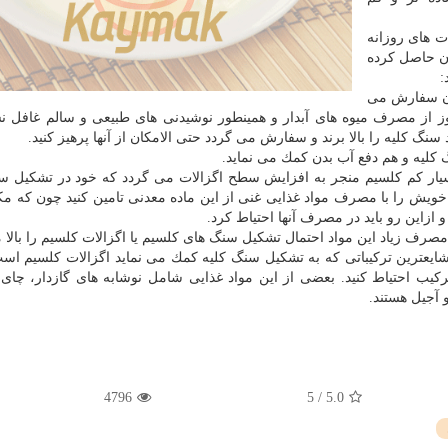
ت های روزانه
ان حاصل كرده
:
سان سفارش می
 از مصرف میوه های آبدار و همینطور نوشیدنی های طبیعی و سالم غافل نش
نگ كلیه را بالا برند و سفارش می گردد حتی الامكان از آنها پرهیز كنید.
كلیه و هم دفع آب بدن كمك می نماید.
بسیار كم كلسیم منجر به افزایش سطح اگزالات می گردد كه خود در تشكیل س
خویش را با مصرف مواد غذایی غنی از این ماده معدنی تامین كنید چون كه م
ازاین رو باید در مصرف آنها احتیاط كرد.
 مصرف زیاد این مواد احتمال تشكیل سنگ های كلسیم یا اگزالات كلسیم را بالا 
ایعترین تركیباتی كه به تشكیل سنگ كلیه كمك می نماید اگزالات كلسیم است
 احتیاط كنید. بعضی از این مواد غذایی شامل نوشابه های گازدار، چای،
 آجیل هستند.
4796
5
/
5.0