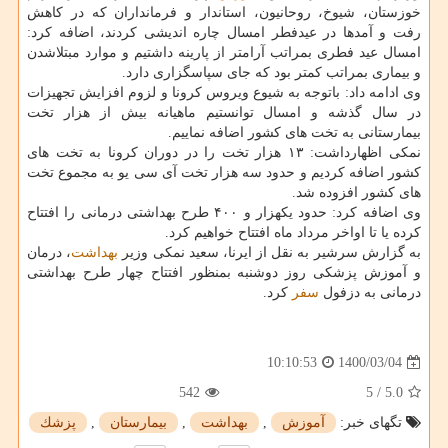
خوزستان، شیوخ، روحانیون، استاندار و فرمانداران که در کاهش
رفت و آمدها در عیدفطر امسال چاره اندیشی کردند، اضافه کرد:
امسال عید فطری بمراتب آرامتر از پارینه داشتیم و موارد مبتلاشدن
و بیماری بمراتب کمتر بود که جای سپاسگزاری دارد.
وی ادامه داد: باتوجه به شیوع ویروس کرونا و لزوم افزایش تجهیزات
در سال گذشه و امسال توانستیم ماهیانه بیش از هزار تخت
بیمارستانی به تخت های کشور اضافه نماییم.
نمکی اظهارداشت: ۱۳ هزار تخت را در دوران کرونا به تخت های
کشور اضافه کردیم و حدود سه هزار تخت آی سی یو به مجموع تخت
های کشور افزوده شد.
وی اضافه کرد: حدود یکهزار و ۴۰۰ طرح بهداشتی درمانی را افتتاح
کرده یا تا اواخر مرداد ماه افتتاح خواهیم کرد.
به گزارش سرشیر به نقل از ایرنا، سعید نمکی وزیر
بهداشت
، درمان
و آموزش پزشکی روز دوشنبه بمنظور افتتاح چهار طرح بهداشتی
درمانی به دزفول
سفر
کرد.
1400/03/04
10:10:53
542
5
/
5.0
تگهای خبر:
آموزش
,
بهداشت
,
بیمارستان
,
پزشك