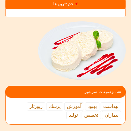
جدیدترین ها
موضوعات سرشیر
بهداشت
بهبود
آموزش
پزشك
رپورتاژ
بیماران
تخصص
تولید