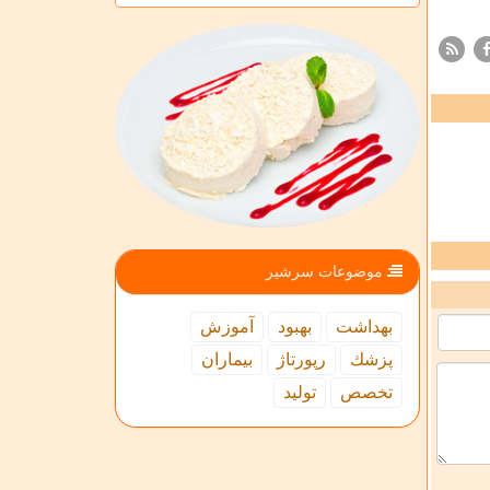
موضوعات سرشیر
بهداشت
بهبود
آموزش
پزشك
رپورتاژ
بیماران
تخصص
تولید