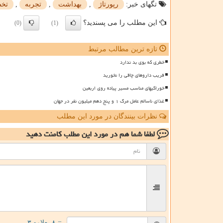
تگهای خبر:
رپورتاژ
,
بهداشت
,
تجربه
,
تخ
این مطلب را می پسندید؟
(0)
(1)
تازه ترین مطالب مرتبط
خطری که بوی بد ندارد
فریب داروهای چاقی را نخورید
خوراکیهای مناسب مسیر پیاده روی اربعین
غذای ناسالم عامل مرگ ۱ و پنج دهم میلیون نفر در جهان
نظرات بینندگان در مورد این مطلب
لطفا شما هم
در مورد این مطلب
کامنت دهید
= ۸ بعلاوه ۳