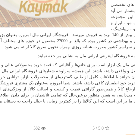
 های تخصصی
شمار می آید
این مجموعه
مو ، ابزار و
، ریباندینگ ،
ماسک مو ، شامپو کراتین ، پلکس و ... بطور گسترده و در بیش از 140 برند به فروش میرسد . فروشگاه ایرانی مال امروزه بعن
تنها مرجع وارد کننده و فروش محصولات اورجینال آرایشی و بهداشتی در کشور بوده که بالغ بر 27000 محصول د
در سراسر کشور بصورت شبانه روزی بهمراه تحویل سریع کالا ارائه می شود.
ه فروشگاه اینترنتی ایرانی مال به نشانی مراجعه نمایند .
ی مال یک ابزار است برای خانم‌ها و آقایانی که قصد خرید محصولاتی عالی و ا
امل و واقعی داشته باشند. این همیشه سرلوحه شعارهای فروشگاه ایرانی مال بو
بتوانند با اطلاعات کامل از طیف گسترده‌ای از محصولات بازار، توانایی خری
 خرید خود اطمینان کافی داشته باشند. شما امروزه به‌عنوان یک مشتری فروشگاه 
رجاع کالا و همین‌طور گارانتی قیمت و کیفیت و اصالت کالا، از ویژگی‌های 
ی‌دانیم، به همین منظور درعین‌حال که تمامی تلاشمان را برای دادن اطلاع
 بر این است که این کالاها را در کمترین زمان، با خیال راحت به دستتان بر
582
5
/
5.0