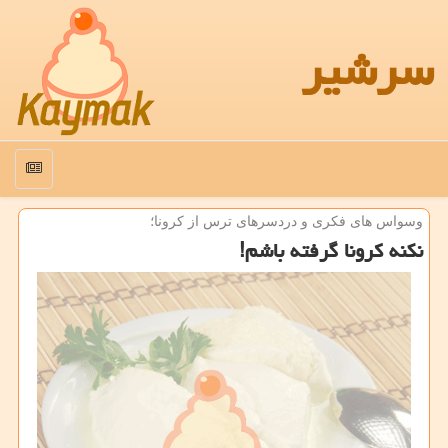
سرشیر
منو
وسواس های فكری و دردسرهای ترس از كرونا؛
نكنه كرونا گرفته باشم!