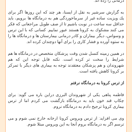
درمانی را زده اند.
به گزارش سرشیر به نقل از ایسنا، هر چند كه این روزها اگر برای
یك ویزیت ساده غیر از سرماخوردگی هم به درمانگاه ها برویم، باید
حداقل سه ساعت در نوبت باشیم تا از صف طویل مراجعانی كه فكر
می كنند مشكوك به كرونا هستند عبور نماییم. كسانی كه با این ترس
و وسواس، دیگر بیماران و كادر درمانی بیمارستان ها و درمانگاه ها را
به ستوه آورده و فشار كاری را برای آنها دوچندان كرده اند.
در همین زمینه كنسل شدن وقت پزشكان متخصص در درمانگاه ها هم
شرایط را سخت تر كرده است. نكته قابل توجه این كه هم
شهروندان و هم پزشكان معتقدند توجه به بیماری های دیگر با تمركز
بر كرونا كاهش یافته است.
از ترس كرونا به درمانگاه نرفتم
فاطمه پناهی یكی از شهروندان البرزی دراین باره می گوید: برای
چكاپ قند خون باید به درمانگاه بازگشت می كردم اما از ترس
بیماری كرونا ترجیح دادم به درمانگاه نروم.
وی می افزاید: از ترس ویروس كرونا ازخانه خارج نمی شوم و می
ترسم اگر به درمانگاه بروم آنجا به این ویروس مبتلا شوم.