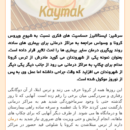
سرشیر: ایسنا/البرز حساسیت های فكری نسبت به شیوع ویروس
كرونا و وسواس مراجعه به مراكز درمانی برای بیماری های ساده،
روند پیگیری درمان سایر بیماری ها را تحت تاثیر قرار داده است.
بعنوان نمونه یكی از شهروندان می گوید مادرش از ترس كرونا
مدام برای چكاپ به مراكز درمانی می رود از جانب دیگر یكی دیگر
از شهروندان می افزاید كه وقت جراحی داشته اما عمل وی به پس
از نوروز موكول شده است.
این روزها همه از كرونا حرف می زنند و ترس ابتلا، از آن دوگانگی
رفتاری و سردرگمی میان برخی را رقم زده است. آنهایی كه تا روز
گذشته حتی با وجود سرماخوردگی شدید هم به مراكز درمانی
بازگشت نمی كردند حالا با یك عطسه و سرفه ساده راهی بیمارستان
ها و درمانگاه ها می شوند. از طرف دیگر آنهایی كه برای چكاپ های
ماهانه، انجام آزمایش و حتی ویزیت های ضروری نیاز شدید به
درمان
دارند از ترس مبتلاشدن به كرونا یا شلوغی قید حضور در مراكز