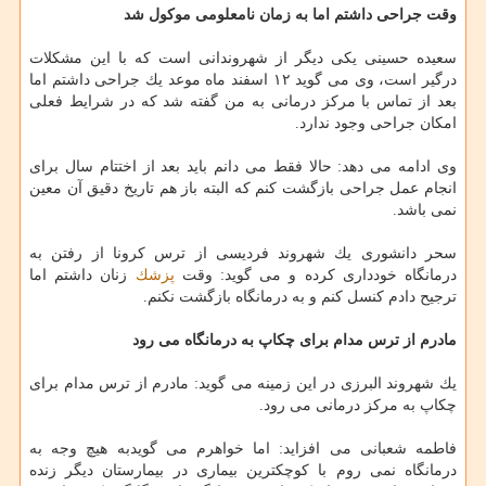
وقت جراحی داشتم اما به زمان نامعلومی موكول شد
سعیده حسینی یكی دیگر از شهروندانی است كه با این مشكلات
درگیر است، وی می گوید ۱۲ اسفند ماه موعد یك جراحی داشتم اما
بعد از تماس با مركز درمانی به من گفته شد كه در شرایط فعلی
امكان جراحی وجود ندارد.
وی ادامه می دهد: حالا فقط می دانم باید بعد از اختتام سال برای
انجام عمل جراحی بازگشت كنم كه البته باز هم تاریخ دقیق آن معین
نمی باشد.
سحر دانشوری یك شهروند فردیسی از ترس كرونا از رفتن به
درمانگاه خودداری كرده و می گوید: وقت
پزشك
زنان داشتم اما
ترجیح دادم كنسل كنم و به درمانگاه بازگشت نكنم.
مادرم از ترس مدام برای چكاپ به درمانگاه می رود
یك شهروند البرزی در این زمینه می گوید: مادرم از ترس مدام برای
چكاپ به مركز درمانی می رود.
فاطمه شعبانی می افزاید: اما خواهرم می گویدبه هیچ وجه به
درمانگاه نمی روم با كوچكترین بیماری در بیمارستان دیگر زنده