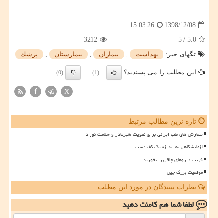
1398/12/08
15:03:26
3212
5
/
5.0
تگهای خبر:
بهداشت
,
بیماران
,
بیمارستان
,
پزشك
این مطلب را می پسندید؟
(0)
(1)
X
تازه ترین مطالب مرتبط
سفارش های طب ایرانی برای تقویت شیرمادر و سلامت نوزاد
آزمایشگاهی به اندازه یک کف دست
فریب داروهای چاقی را نخورید
موفقیت بزرگ چین
نظرات بینندگان در مورد این مطلب
لطفا شما هم
کامنت دهید