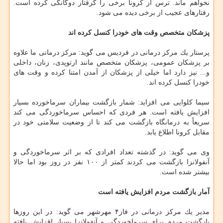
نخواهم ماند. ترس از كرونا برخی را گرفتار دوگانگی كرده است.
رفتارهای عجیب از برخی دیده می شود.
پزشكان متخصص وقت های خودرا كنسل كرده اند
پرستار یك مركز درمانی در فردیس می گوید: مركز درمانی ما علاوه
بر پزشكان عمومی، پزشكان متخصص مانند ارتوپدی، زنان، داخلی
و... نیز دارد اما خیلی از پزشكان از آمدن امتنا كرده و وقت های
خودرا كنسل كرده اند.
سیما كلوایی می افزاید: شمار بازگشت بیماران سرماخورده بسیار
افزایش یافته است. هر فردی كه احساس سرماخوردگی می كند
سریعاً به درمانگاه بازگشت می كند تا از وضعیت سلامتی خود در
مقابل كرونا اطلاع یابد.
وی می گوید: در گذشته تعداد افرادی كه بر اثر سرماخوردگی و
آنفولانزا بازگشت می كردند كمتر از ۱۰۰ نفر در روز بود اما حالا
بیشتر شده است.
آمار بازگشت مردم افزایش یافته است
مدیر یك مركز درمانی در فاز۴ مهرشهر می گوید: در این روزها
بازگشت مردم برای سرماخوردگی و آنفولانزا بسیار افزایش یافته