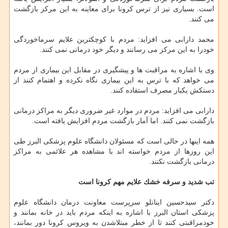
است. بسیاری نیز از ترس كرونا برای معاینه به این مركز بازگشت
می كنند.
محمد دارابی می افزاید: مردم با كوچكترین علایم سرماخوردگی
خودرا به این مركز می رسانند و دیگر خود درمانی نمی كنند.
وی با اشاره به مراقبت ها و پیشگیری در مقابل این بیماری از مردم
می خواهد كه با ترس به این بیماری نگاه نكرده و اهتمام كنند از
دستكش یكبار مصرف استفاده كنند.
دارابی می افزاید: مردم در موارد غیر ضروری دیگر به مراكز درمانی
بازگشت نمی كنند. اما آمار بازگشت مردم افزایش یافته است.
همه اینها در حالی است كه مسئولان دانشگاه علوم پزشكی البرز طی
این روزها از مردم خواسته اند با مشاهده هر علائمی به مراكز
درمانی بازگشت نكنند.
تب شدید و سرفه خشك علایم مهم كرونا است
دكتر سیدحسین اینانلو سرپرست معاونت درمان دانشگاه علوم
پزشكی استان البرز با اشاره به اینكه مردم باید در خانه بمانند و
خودمراقبتی كنند تا از خطر مبتلاشدن به ویروس كرونا دور بمانند،