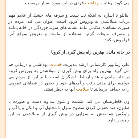
می گوید: رعایت
بهداشت
فردی در این مورد بسیار مهمست.
اینانلو با اشاره به اینكه تب شدید و سرفه های خشك از علایم مهم
درباب مبتلاشدن به ویروس كرونا است، عنوان می كند: مردم در
صورت مشاهده علائمی مانند نشانه های سرماخوردگی در خانه بمانند
و مصرف مایعات گرم، استفاده از ماسك و تعویض بموقع آنرا
فراموش نكنند.
در خانه ماندن بهترین راه پیش گیری از كرونا
علی زمانپور كارشناس ارشد مدیریت
خدمات
بهداشتی و درمانی هم
می گوید: بهترین راه برای پیش گیری از مبتلاشدن به ویروس كرونا
در خانه ماندن و عدم ارتباط با دیگران است بنا بر این از مردم می
خواهیم برای مدتی رفت و آمدهای خود و حضور در فضاهای عمومی
را به حداقل برسانند تا
سلامت
آنها به خطر نیفتد.
وی خاطرنشان می كند: شست و شوی مداوم دست و صورت با
صابون، ضد عفونی كردن سطوح منزل با محلول آب و الكل و یا آب و
وایتكس هم نقش به سزایی در پیش گیری از مبتلاشدن به این
ویروس دارد.