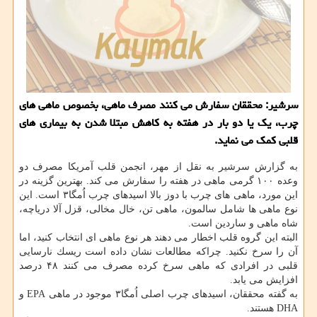
سرشیر: محققان سفارش می كنند مصرف ماهی، بخصوص ماهی های
چرب، یك یا دو بار در هفته به كاهش مبتلا شدن به بیماری های
قلبی كمك می نماید.
به گزارش سرشیر به نقل از مهر، انجمن قلب آمریكا مصرف دو
وعده ۱۰۰ گرمی ماهی در هفته را سفارش می كند. بهترین گزینه در
این مورد، ماهی های چرب با دوز بالا اسیدهای چرب اُمگا۳ است. این
نوع ماهی ها شامل سالمون، ماهی تن، خال مخالی، قزل آلا دریاچه،
شاه ماهی و ساردین است.
البته این گروه قلب اخطار می دهند هر نوع ماهی ای انتخاب كنید، اما
آن را سرخ نكنید. چراكه مطالعات نشان داده است ریسك نارسایی
قلبی در افرادی كه ماهی سرخ كرده مصرف می كنند ۴۸ درصد
افزایش می یابد.
به گفته محققان، اسیدهای چرب اصلی اُمگا۳ موجود در ماهی EPA و
DHA هستند.