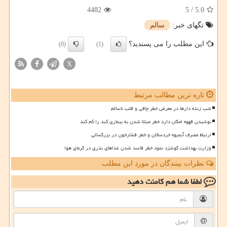
4482
5
/
5.0
تگهای خبر:
سالم
این مطلب را می پسندید؟
(0)
(1)
X
تازه ترین مطالب مرتبط
شب زنده دارها در معرض خطر چاقی و قلب ناسالم
نوشیدن قهوه امکان دارد خطر مبتلا شدن به بیماری کبد را کم کند
ارتباط مصرف آبمیوه خردسالان و خطر فشارخون در بزرگسالی
وزارت بهداشت گوشزد نمود خطر فاسد شدن غذاهای نذری در گرمای هوا
نظرات بینندگان در مورد این مطلب
لطفا شما هم
کامنت دهید