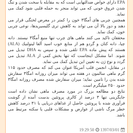
EPA دارای خواص ضدالتهابی است كه به مقابله با سخت شدن و تنگ
شدن عروق خونی كه می تواند منجر به حمله قلبی شود كمك می
نماید.
همچنین چربی های اُمگا۳ خون را كمتر در معرض لختگی قرار می
دهند و دوز بالا آن می تواند به كاهش تری گلیسیریدها، نوعی چربی
خون، كمك نماید.
محققان تاكید می كنند ماهی های چرب تنها منبع اُمگا۳ نیستند. دانه
چیا، دانه كتان و گردو هم از منابع خوب اسید آلفا لینولنیك (ALA)
هستند كه پیش ماده EPA تلقی شده و سپس به DHA تبدیل می
شوند. اما مشكل اینجاست كه تنها بخش كمی از ALA تبدیل می
گردد و نوع ژن به تعیین این تبدیل كمك می نماید.
در مقابل، انجمن قلب آمریكا عنوان می كند كه مصرف حدود ۱۱۵
گرم ماهی سالمون در هفته می تواند میزان روزانه امگا۳ سفارش
شده بدن را تامین نماید؛ میزان سفارش شده مصرف روزانه امگا۳
حدود ۲۵۰ میلیگرم است.
نتایج دو مطالعه بزرگ در مورد مصرف ماهی نشان داده است
جایگزینی تنها ۳ درصد از كالری پروتئین بدست آمده از گوشت
فرآوری شده با پروتئین حاصل از غذاهای دریایی با ۳۱ درصد كاهش
خطر مرگ ناشی از عوارض و مشكلات قلبی یا سكته مرتبط می
باشد.
1397/03/01
19:29:50