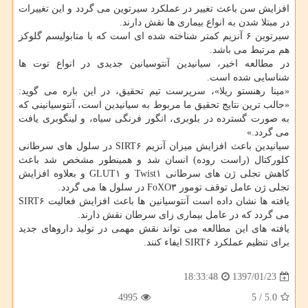
افزایش سن باعث تغییر در عملكرد سیرتوین می گردد و این تغییرات
در مبتلا شدن به انواع بیماری ها نقش دارند.
سیرتوین ۶ آنزیم كمتر شناخته شده ای است كه با متابولیسم گلوكز
هم مرتبط می باشد.
در مطالعه اخیر، سیانیدین آنتوسیانین جدیدی در انواع توت ها
شناسایی شده است.
«مینا رهنستو ریلا»، سرپرست تیم تحقیق، در این باره می گوید:
«جالب ترین نتایج تحقیق ما مربوط به سیانیدین است، آنتوسیانینی كه
به صورت گسترده در بلوبری، انگور فرنگی سیاه، و لینگوبری یافت
می گردد.»
سیانیدین باعث افزایش میزان آنزیم SIRT۶ در سلول های سرطانی
كلوركتال (راست روده) انسان شد و همینطور مشخص شد باعث
كاهش تجلی ژن های سرطانی Twist۱ و GLUT۱ و بعلاوه افزایش
تجلی ژن عامل توقف تومور FoXO۳ در سلول ها می گردد.
یافته ها نشان داده است آنتوسیانین ها باعث افزایش فعالیت SIRT۶
می گردد كه در عامل بیماری زای سرطان نقش دارند.
یافته های این مطالعه می تواند نقش مهمی در تولید داروهای جدید
برای تنظیم عملكرد SIRT۶ ایفاء كنند.
1397/01/23
18:33:48
4995
5
/
5.0