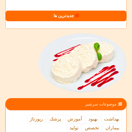
جدیدترین ها
موضوعات سرشیر
بهداشت
بهبود
آموزش
پزشك
رپورتاژ
بیماران
تخصص
تولید