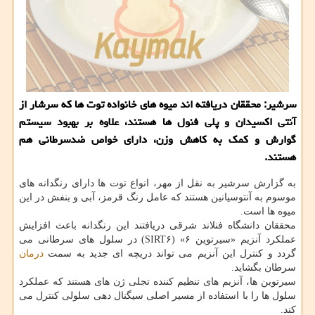
سرشیر: محققان دریافته اند میوه های خانواده توت ها كه سرشار از
آنتی اكسیدان و پلی فنول ها هستند، علاوه بر بهبود سیستم
گوارش و كمك به كاهش وزن، دارای خواص ضدسرطانی هم
هستند.
به گزارش سرشیر به نقل از مهر، انواع توت ها دارای رنگدانه های
موسوم به آنتوسیانین هستند كه عامل رنگ قرمز، آبی و بنفش در این
میوه ها است.
محققان دانشگاه فنلاند شرقی دریافتند این رنگدانه باعث افزایش
عملكرد آنزیم «سیرتوین ۶» (SIRT۶) در سلول های سرطانی می
گردد و كنترل این آنزیم می تواند دریچه ای جدید به سمت
درمان
سرطان بگشاید.
سیرتوین ها، آنزیم های تنظیم كننده تجلی ژن های هستند كه عملكرد
سلول ها را با استفاده از مسیر اصلی سیگنال دهی سلولی كنترل می
كند.